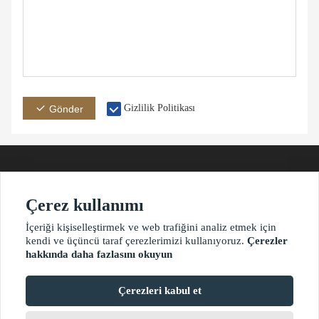
Gizlilik Politikası
Gönder
Çerez kullanımı
Adres
E-posta
Telefon
İçeriği kişiselleştirmek ve web trafiğini analiz etmek için
kendi ve üçüncü taraf çerezlerimizi kullanıyoruz.
Çerezler
hakkında daha fazlasını okuyun
?2021 waimaoniu.net
Çerezleri kabul et