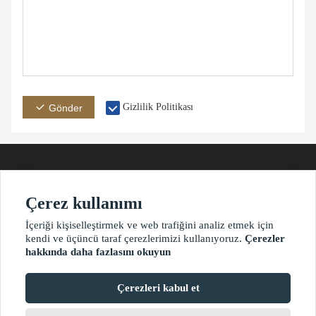
Gizlilik Politikası
Gönder
Çerez kullanımı
Adres
E-posta
Telefon
İçeriği kişiselleştirmek ve web trafiğini analiz etmek için
kendi ve üçüncü taraf çerezlerimizi kullanıyoruz.
Çerezler
hakkında daha fazlasını okuyun
?2021 waimaoniu.net
Çerezleri kabul et