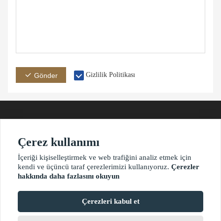
Gizlilik Politikası
Gönder
Çerez kullanımı
Adres
E-posta
Telefon
İçeriği kişiselleştirmek ve web trafiğini analiz etmek için
kendi ve üçüncü taraf çerezlerimizi kullanıyoruz.
Çerezler
hakkında daha fazlasını okuyun
?2021 waimaoniu.net
Çerezleri kabul et