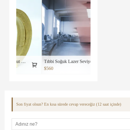
enar bandı
Tıbbi Soğuk Lazer Seviye Ekipmanı Terapi Makinesi No2
$560
Son fiyat olsun? En kısa sürede cevap vereceğiz (12 saat içinde)